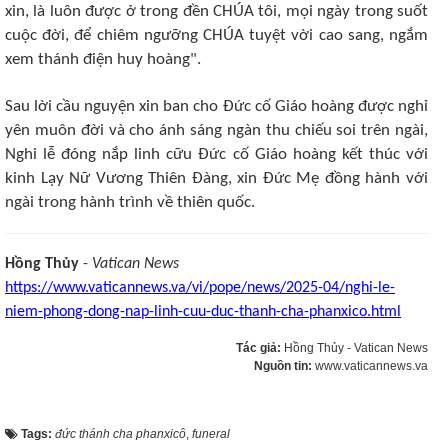
xin, là luôn được ở trong đền CHÚA tôi, mọi ngày trong suốt
cuộc đời, để chiêm ngưỡng CHÚA tuyệt vời cao sang, ngắm
xem thánh điện huy hoàng".
Sau lời cầu nguyện xin ban cho Đức cố Giáo hoàng được nghỉ
yên muôn đời và cho ánh sáng ngàn thu chiếu soi trên ngài,
Nghi lễ đóng nắp linh cữu Đức cố Giáo hoàng kết thúc với
kinh Lạy Nữ Vương Thiên Đàng, xin Đức Mẹ đồng hành với
ngài trong hành trình về thiên quốc.
Hồng Thủy
-
Vatican News
https://www.vaticannews.va/vi/pope/news/2025-04/nghi-le-
niem-phong-dong-nap-linh-cuu-duc-thanh-cha-phanxico.html
Tác giả:
Hồng Thủy - Vatican News
Nguồn tin:
www.vaticannews.va
Tags:
đức thánh cha phanxicô
,
funeral