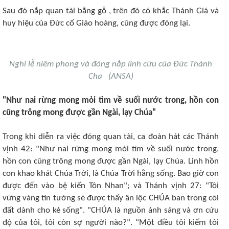
Sau đó nắp quan tài bằng gỗ , trên đó có khắc Thánh Giá và
huy hiệu của Đức cố Giáo hoàng, cũng được đóng lại.
Nghi lễ niêm phong và đóng nắp linh cữu của Đức Thánh
Cha (ANSA)
"Như nai rừng mong mỏi tìm về suối nước trong, hồn con
cũng trông mong được gần Ngài, lạy Chúa"
Trong khi diễn ra việc đóng quan tài, ca đoàn hát các Thánh
vịnh 42: "Như nai rừng mong mỏi tìm về suối nước trong,
hồn con cũng trông mong được gần Ngài, lạy Chúa. Linh hồn
con khao khát Chúa Trời, là Chúa Trời hằng sống. Bao giờ con
được đến vào bệ kiến Tôn Nhan"; và Thánh vịnh 27: "Tôi
vững vàng tin tưởng sẽ được thấy ân lộc CHÚA ban trong cõi
đất dành cho kẻ sống". "CHÚA là nguồn ánh sáng và ơn cứu
độ của tôi, tôi còn sợ người nào?". "Một điều tôi kiếm tôi