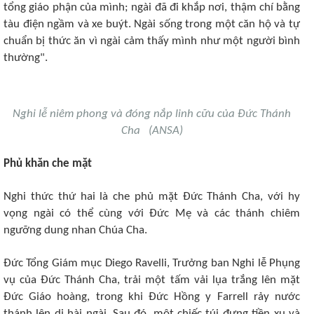
tổng giáo phận của mình; ngài đã đi khắp nơi, thậm chí bằng
tàu điện ngầm và xe buýt. Ngài sống trong một căn hộ và tự
chuẩn bị thức ăn vì ngài cảm thấy mình như một người bình
thường".
Nghi lễ niêm phong và đóng nắp linh cữu của Đức Thánh
Cha (ANSA)
Phủ khăn che mặt
Nghi thức thứ hai là che phủ mặt Đức Thánh Cha, với hy
vọng ngài có thể cùng với Đức Mẹ và các thánh chiêm
ngưỡng dung nhan Chúa Cha.
Đức Tổng Giám mục Diego Ravelli, Trưởng ban Nghi lễ Phụng
vụ của Đức Thánh Cha, trải một tấm vải lụa trắng lên mặt
Đức Giáo hoàng, trong khi Đức Hồng y Farrell rảy nước
thánh lên di hài ngài. Sau đó, một chiếc túi đựng tiền xu và