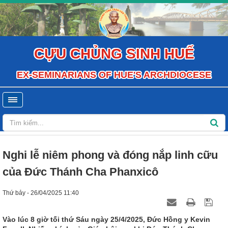
CỰU CHỦNG SINH HUẾ
EX-SEMINARIANS OF HUE'S ARCHDIOCESE
Nghi lễ niêm phong và đóng nắp linh cữu
của Đức Thánh Cha Phanxicô
Thứ bảy - 26/04/2025 11:40
Vào lúc 8 giờ tối thứ Sáu ngày 25/4/2025, Đức Hồng y Kevin