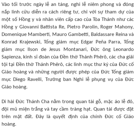
Vào tối trước ngày lễ an táng, nghi lễ niêm phong và đóng
nắp linh cữu diễn ra cách riêng tư, chỉ với sự tham dự của
một số Hồng y và nhân viên cấp cao của Tòa Thánh như các
Hồng y Giovanni Battista Re, Pietro Parolin, Roger Mahony,
Domenique Mamberti, Mauro Gambetti, Baldassare Reina và
Konrad Krajewski, Tổng giám mục Edgar Peña Parra, Tổng
giám mục Ilson de Jesus Montanari, Đức ông Leonardo
Sapienza, kinh sĩ đoàn của Đền thờ Thánh Phêrô, các cha giải
tội tại Đền thờ Thánh Phêrô, các linh mục thư ký của Đức cố
Giáo hoàng và những người được phép của Đức Tổng giám
mục Diego Ravelli, Trưởng ban Nghi lễ phụng vụ của Đức
Giáo hoàng.
Di hài Đức Thánh Cha nằm trong quan tài gỗ, mặc áo lễ đỏ,
đội mũ miện trắng và tay cầm tràng hạt. Quan tài được đặt
trên mặt đất. Đây là quyết định của chính Đức cố Giáo
hoàng.