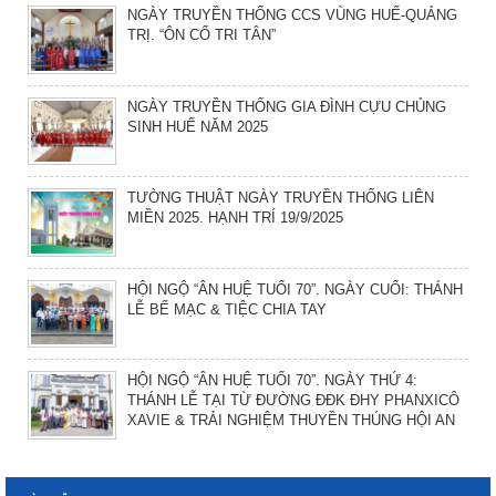
NGÀY TRUYỀN THỐNG CCS VÙNG HUẾ-QUẢNG
TRỊ. “ÔN CỐ TRI TÂN”
NGÀY TRUYỀN THỐNG GIA ĐÌNH CỰU CHỦNG
SINH HUẾ NĂM 2025
TƯỜNG THUẬT NGÀY TRUYỀN THỐNG LIÊN
MIỀN 2025. HẠNH TRÍ 19/9/2025
HỘI NGỘ “ÂN HUỆ TUỔI 70”. NGÀY CUỐI: THÁNH
LỄ BẾ MẠC & TIỆC CHIA TAY
HỘI NGỘ “ÂN HUỆ TUỔI 70”. NGÀY THỨ 4:
THÁNH LỄ TẠI TỪ ĐƯỜNG ĐĐK ĐHY PHANXICÔ
XAVIE & TRẢI NGHIỆM THUYỀN THÚNG HỘI AN