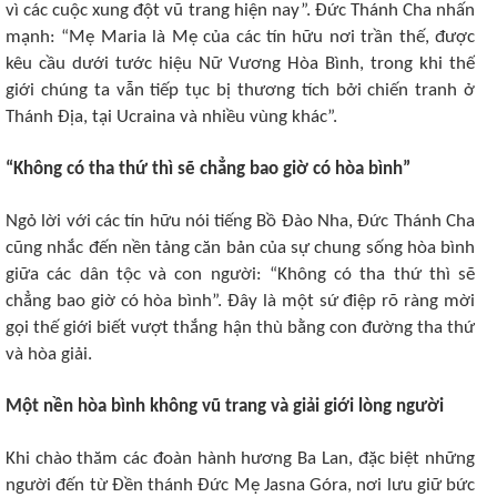
vì các cuộc xung đột vũ trang hiện nay”. Đức Thánh Cha nhấn
mạnh: “Mẹ Maria là Mẹ của các tín hữu nơi trần thế, được
kêu cầu dưới tước hiệu Nữ Vương Hòa Bình, trong khi thế
giới chúng ta vẫn tiếp tục bị thương tích bởi chiến tranh ở
Thánh Địa, tại Ucraina và nhiều vùng khác”.
“Không có tha thứ thì sẽ chẳng bao giờ có hòa bình”
Ngỏ lời với các tín hữu nói tiếng Bồ Đào Nha, Đức Thánh Cha
cũng nhắc đến nền tảng căn bản của sự chung sống hòa bình
giữa các dân tộc và con người: “Không có tha thứ thì sẽ
chẳng bao giờ có hòa bình”. Đây là một sứ điệp rõ ràng mời
gọi thế giới biết vượt thắng hận thù bằng con đường tha thứ
và hòa giải.
Một nền hòa bình không vũ trang và giải giới lòng người
Khi chào thăm các đoàn hành hương Ba Lan, đặc biệt những
người đến từ Đền thánh Đức Mẹ Jasna Góra, nơi lưu giữ bức