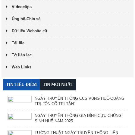
Videoclips
Ủng hộ-Chia sẻ
Dữ liệu Website cũ
Tải file
Tờ liên lạc
Web Links
TIN TIÊU ĐIỂM
TIN MỚI NHẤT
NGÀY TRUYỀN THỐNG CCS VÙNG HUẾ-QUẢNG
TRỊ. “ÔN CỐ TRI TÂN”
NGÀY TRUYỀN THỐNG GIA ĐÌNH CỰU CHỦNG
SINH HUẾ NĂM 2025
TƯỜNG THUẬT NGÀY TRUYỀN THỐNG LIÊN