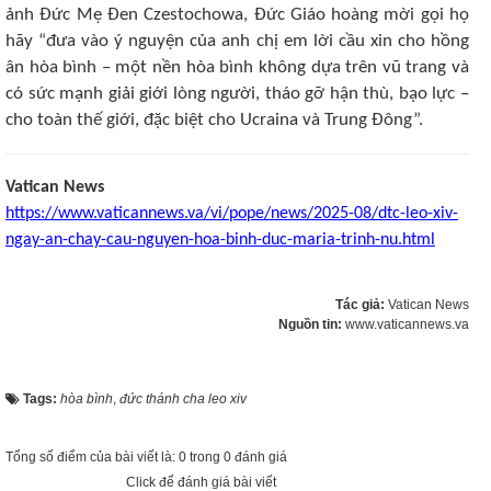
ảnh Đức Mẹ Đen Czestochowa, Đức Giáo hoàng mời gọi họ
hãy “đưa vào ý nguyện của anh chị em lời cầu xin cho hồng
ân hòa bình – một nền hòa bình không dựa trên vũ trang và
có sức mạnh giải giới lòng người, tháo gỡ hận thù, bạo lực –
cho toàn thế giới, đặc biệt cho Ucraina và Trung Đông”.
Vatican News
https://www.vaticannews.va/vi/pope/news/2025-08/dtc-leo-xiv-
ngay-an-chay-cau-nguyen-hoa-binh-duc-maria-trinh-nu.html
Tác giả:
Vatican News
Nguồn tin:
www.vaticannews.va
Tags:
hòa bình
,
đức thánh cha leo xiv
Tổng số điểm của bài viết là: 0 trong 0 đánh giá
Click để đánh giá bài viết