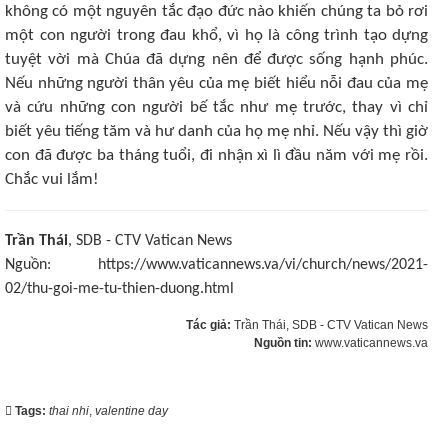
không có một nguyên tắc đạo đức nào khiến chúng ta bỏ rơi
một con người trong đau khổ, vì họ là công trình tạo dựng
tuyệt vời mà Chúa đã dựng nên để được sống hạnh phúc.
Nếu những người thân yêu của mẹ biết hiểu nỗi đau của mẹ
và cứu những con người bế tắc như mẹ trước, thay vì chỉ
biết yêu tiếng tăm và hư danh của họ mẹ nhỉ. Nếu vậy thì giờ
con đã được ba tháng tuổi, đi nhận xì lì đầu năm với mẹ rồi.
Chắc vui lắm!
Trần Thái
, SDB - CTV Vatican News
Nguồn: https://www.vaticannews.va/vi/church/news/2021-
02/thu-goi-me-tu-thien-duong.html
Tác giả:
Trần Thái, SDB - CTV Vatican News
Nguồn tin:
www.vaticannews.va
Tags:
thai nhi
,
valentine day