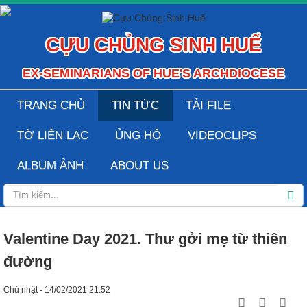
CỰU CHỦNG SINH HUẾ
EX-SEMINARIANS OF HUE'S ARCHDIOCESE
TRANG CHỦ
TIN TỨC
TẢI FILE
TỜ LIÊN LẠC
ỦNG HỘ
VIDEOCLIPS
ALBUM ẢNH
ABOUT US
Valentine Day 2021. Thư gởi mẹ từ thiên
đường
Chủ nhật - 14/02/2021 21:52