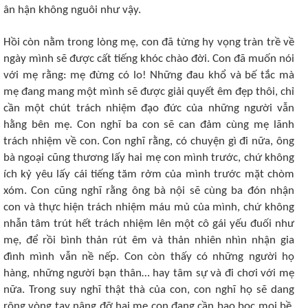
ân hận không nguôi như vậy.
Hồi còn nằm trong lòng mẹ, con đã từng hy vọng tràn trề về
ngày mình sẽ được cất tiếng khóc chào đời. Con đã muốn nói
với mẹ rằng: mẹ đừng có lo! Những đau khổ và bế tắc mà
mẹ đang mang một mình sẽ được giải quyết êm đẹp thôi, chỉ
cần một chút trách nhiệm đạo đức của những người vẫn
hằng bên mẹ. Con nghĩ ba con sẽ can đảm cùng mẹ lãnh
trách nhiệm về con. Con nghĩ rằng, có chuyện gì đi nữa, ông
bà ngoại cũng thương lấy hai mẹ con mình trước, chứ không
ích kỷ yêu lấy cái tiếng tăm rởm của mình trước mặt chòm
xóm. Con cũng nghĩ rằng ông bà nội sẽ cùng ba đón nhận
con và thực hiện trách nhiệm máu mủ của mình, chứ không
nhẫn tâm trút hết trách nhiệm lên một cô gái yếu đuối như
mẹ, để rồi bình thản rút êm và thản nhiên nhìn nhận gia
đình mình vẫn nề nếp. Con còn thấy có những người họ
hàng, những người bạn thân… hay tâm sự và đi chơi với mẹ
nữa. Trong suy nghĩ thật thà của con, con nghĩ họ sẽ dang
rộng vòng tay nâng đỡ hai mẹ con đang cần bao bọc mọi bề,