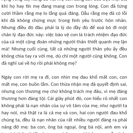
khi họ hay tin mẹ đang mang con trong lòng. Con đã từng
cười thầm rằng mẹ lo lắng quá đáng. Dẫu rằng mẹ đã có lỗi
khi đã không chừng mực trong tình yêu trước hôn nhân.
Nhưng điều đó đâu phải là lý do đầy đủ để xoá bỏ đi một
chân lý đạo đức này: việc bảo vệ con là trách nhiệm đạo đức
của cả một cộng đoàn những người thân thiết quanh mẹ lận
mà! Nhưng cuối cùng, tất cả những người thân yêu ấy đều
không chìa tay ra với mẹ, dù chỉ một người cũng không. Con
đã nghĩ sai về họ rồi phải không mẹ?
Ngày con rời mẹ ra đi, con nhìn mẹ đau khổ mất con, con
mất mẹ, con buồn lắm. Con thừa nhận mẹ đã quyết định sai,
nhưng con thương mẹ chứ không trách mẹ đâu, vì mẹ đáng
thương hơn đáng tội. Cái giây phút đó, con hiểu rõ nhất con
không phải là nạn nhân của sự vô tâm của mẹ, như người ta
hay nói, mà thật ra là cả mẹ và con, hai con người đau khổ
chúng ta, đều là nạn nhân của rất nhiều người đáng ra phải
nâng đỡ mẹ: ba con, ông bà ngoại, ông bà nội, anh em và