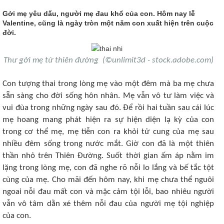
Gởi mẹ yêu dấu, người mẹ đau khổ của con. Hôm nay lễ
Valentine, cũng là ngày tròn một năm con xuất hiện trên cuộc
đời.
Thư gởi mẹ từ thiên đường (©unlimit3d - stock.adobe.com)
Con tượng thai trong lòng mẹ vào một đêm mà ba mẹ chưa
sẵn sàng cho đời sống hôn nhân. Mẹ vẫn vô tư làm việc và
vui đùa trong những ngày sau đó. Để rồi hai tuần sau cái lúc
mẹ hoang mang phát hiện ra sự hiện diện lạ kỳ của con
trong cơ thể mẹ, mẹ tiễn con ra khỏi tử cung của mẹ sau
nhiều đêm sống trong nước mắt. Giờ con đã là một thiên
thần nhỏ trên Thiên Đường. Suốt thời gian ấm áp nằm im
lặng trong lòng mẹ, con đã nghe rõ nỗi lo lắng và bế tắc tột
cùng của mẹ. Cho mãi đến hôm nay, khi mẹ chưa thể nguôi
ngoai nỗi đau mất con và mặc cảm tội lỗi, bao nhiêu người
vẫn vô tâm dằn xé thêm nỗi đau của người mẹ tội nghiệp
của con.