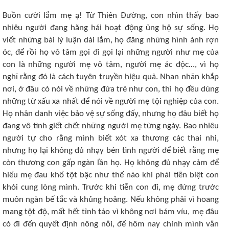
Buồn cười lắm mẹ ạ! Từ Thiên Đường, con nhìn thấy bao
nhiêu người đang hăng hái hoạt động ủng hộ sự sống. Họ
viết những bài lý luận dài lắm, họ đăng những hình ảnh rợn
óc, để rồi họ vô tâm gọi đi gọi lại những người như mẹ của
con là những người mẹ vô tâm, người mẹ ác độc…, vì họ
nghĩ rằng đó là cách tuyên truyền hiệu quả. Nhan nhãn khắp
nơi, ở đâu có nói về những đứa trẻ như con, thì họ đều dùng
những từ xấu xa nhất để nói về người mẹ tội nghiệp của con.
Họ nhân danh việc bảo vệ sự sống đấy, nhưng họ đâu biết họ
đang vô tình giết chết những người mẹ từng ngày. Bao nhiêu
người tự cho rằng mình biết xót xa thương các thai nhi,
nhưng họ lại không đủ nhạy bén tình người để biết rằng mẹ
còn thương con gấp ngàn lần họ. Họ không đủ nhạy cảm để
hiểu mẹ đau khổ tột bậc như thế nào khi phải tiễn biệt con
khỏi cung lòng mình. Trước khi tiễn con đi, mẹ đứng trước
muôn ngàn bế tắc và khủng hoảng. Nếu không phải vì hoang
mang tột độ, mất hết tỉnh táo vì không nơi bám víu, mẹ đâu
có đi đến quyết định nông nỗi, để hôm nay chính mình vẫn