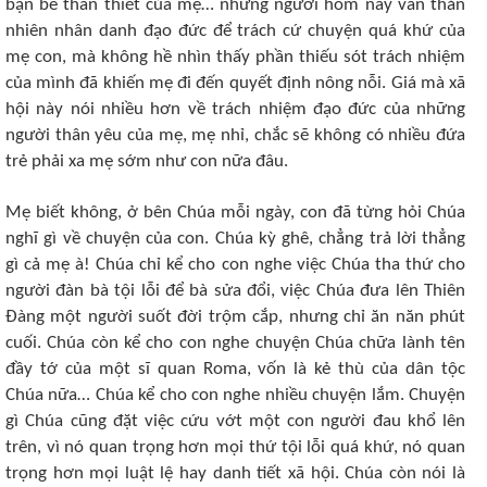
bạn bè thân thiết của mẹ… những người hôm nay vẫn thản
nhiên nhân danh đạo đức để trách cứ chuyện quá khứ của
mẹ con, mà không hề nhìn thấy phần thiếu sót trách nhiệm
của mình đã khiến mẹ đi đến quyết định nông nỗi. Giá mà xã
hội này nói nhiều hơn về trách nhiệm đạo đức của những
người thân yêu của mẹ, mẹ nhỉ, chắc sẽ không có nhiều đứa
trẻ phải xa mẹ sớm như con nữa đâu.
Mẹ biết không, ở bên Chúa mỗi ngày, con đã từng hỏi Chúa
nghĩ gì về chuyện của con. Chúa kỳ ghê, chẳng trả lời thẳng
gì cả mẹ à! Chúa chỉ kể cho con nghe việc Chúa tha thứ cho
người đàn bà tội lỗi để bà sửa đổi, việc Chúa đưa lên Thiên
Đàng một người suốt đời trộm cắp, nhưng chỉ ăn năn phút
cuối. Chúa còn kể cho con nghe chuyện Chúa chữa lành tên
đầy tớ của một sĩ quan Roma, vốn là kẻ thù của dân tộc
Chúa nữa… Chúa kể cho con nghe nhiều chuyện lắm. Chuyện
gì Chúa cũng đặt việc cứu vớt một con người đau khổ lên
trên, vì nó quan trọng hơn mọi thứ tội lỗi quá khứ, nó quan
trọng hơn mọi luật lệ hay danh tiết xã hội. Chúa còn nói là