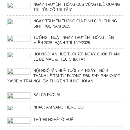
NGÀY TRUYỀN THỐNG CCS VÙNG HUẾ-QUẢNG
TRỊ. “ÔN CỐ TRI TÂN”
NGÀY TRUYỀN THỐNG GIA ĐÌNH CỰU CHỦNG
SINH HUẾ NĂM 2025
TƯỜNG THUẬT NGÀY TRUYỀN THỐNG LIÊN
MIỀN 2025. HẠNH TRÍ 19/9/2025
HỘI NGỘ “ÂN HUỆ TUỔI 70”. NGÀY CUỐI: THÁNH
LỄ BẾ MẠC & TIỆC CHIA TAY
HỘI NGỘ “ÂN HUỆ TUỔI 70”. NGÀY THỨ 4:
THÁNH LỄ TẠI TỪ ĐƯỜNG ĐĐK ĐHY PHANXICÔ
XAVIE & TRẢI NGHIỆM THUYỀN THÚNG HỘI AN
BÀI CA ĐỨC ÁI
NHẠC: ÂM VANG TIẾNG GỌI
THÚ “ĐI NGHỄ” Ở HUẾ