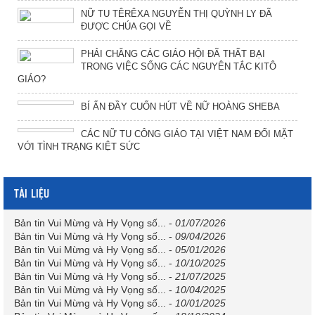
NỮ TU TÊRÊXA NGUYỄN THỊ QUỲNH LY ĐÃ
ĐƯỢC CHÚA GỌI VỀ
PHẢI CHĂNG CÁC GIÁO HỘI ĐÃ THẤT BẠI
TRONG VIỆC SỐNG CÁC NGUYÊN TẮC KITÔ
GIÁO?
BÍ ẨN ĐẦY CUỐN HÚT VỀ NỮ HOÀNG SHEBA
CÁC NỮ TU CÔNG GIÁO TẠI VIỆT NAM ĐỐI MẶT
VỚI TÌNH TRẠNG KIỆT SỨC
TÀI LIỆU
Bản tin Vui Mừng và Hy Vọng số...
-
01/07/2026
Bản tin Vui Mừng và Hy Vọng số...
-
09/04/2026
Bản tin Vui Mừng và Hy Vọng số...
-
05/01/2026
Bản tin Vui Mừng và Hy Vọng số...
-
10/10/2025
Bản tin Vui Mừng và Hy Vọng số...
-
21/07/2025
Bản tin Vui Mừng và Hy Vọng số...
-
10/04/2025
Bản tin Vui Mừng và Hy Vọng số...
-
10/01/2025