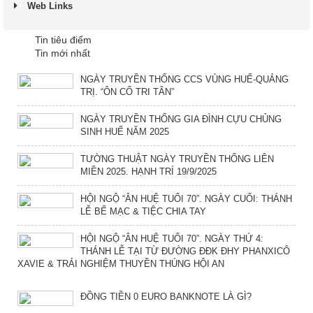
Web Links
Tin tiêu điểm
Tin mới nhất
NGÀY TRUYỀN THỐNG CCS VÙNG HUẾ-QUẢNG
TRỊ. “ÔN CỐ TRI TÂN”
NGÀY TRUYỀN THỐNG GIA ĐÌNH CỰU CHỦNG
SINH HUẾ NĂM 2025
TƯỜNG THUẬT NGÀY TRUYỀN THỐNG LIÊN
MIỀN 2025. HẠNH TRÍ 19/9/2025
HỘI NGỘ “ÂN HUỆ TUỔI 70”. NGÀY CUỐI: THÁNH
LỄ BẾ MẠC & TIỆC CHIA TAY
HỘI NGỘ “ÂN HUỆ TUỔI 70”. NGÀY THỨ 4:
THÁNH LỄ TẠI TỪ ĐƯỜNG ĐĐK ĐHY PHANXICÔ
XAVIE & TRẢI NGHIỆM THUYỀN THÚNG HỘI AN
ĐỒNG TIỀN 0 EURO BANKNOTE LÀ GÌ?