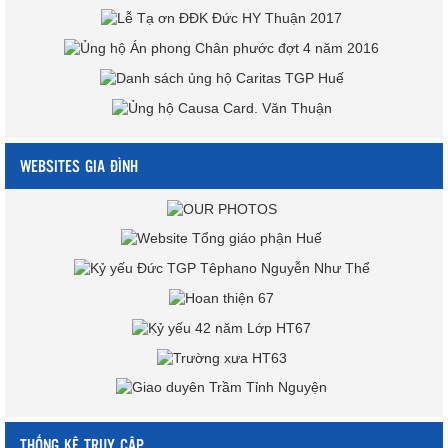
WEBSITES GIA ĐÌNH
THỐNG KÊ TRUY CẬP