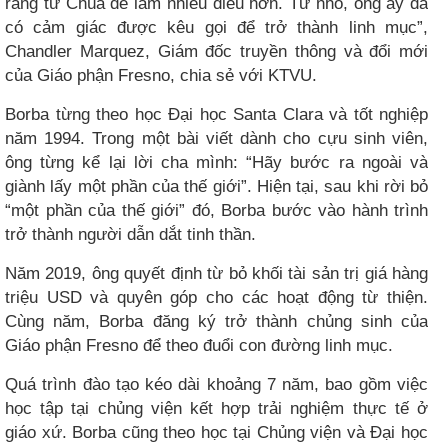
ràng từ Chúa để làm nhiều điều hơn. Từ nhỏ, ông ấy đã
có cảm giác được kêu gọi để trở thành linh mục”,
Chandler Marquez, Giám đốc truyền thông và đổi mới
của Giáo phận Fresno, chia sẻ với KTVU.
Borba từng theo học Đại học Santa Clara và tốt nghiệp
năm 1994. Trong một bài viết dành cho cựu sinh viên,
ông từng kể lại lời cha mình: “Hãy bước ra ngoài và
giành lấy một phần của thế giới”. Hiện tại, sau khi rời bỏ
“một phần của thế giới” đó, Borba bước vào hành trình
trở thành người dẫn dắt tinh thần.
Năm 2019, ông quyết định từ bỏ khối tài sản trị giá hàng
triệu USD và quyên góp cho các hoạt động từ thiện.
Cùng năm, Borba đăng ký trở thành chủng sinh của
Giáo phận Fresno để theo đuổi con đường linh mục.
Quá trình đào tạo kéo dài khoảng 7 năm, bao gồm việc
học tập tại chủng viện kết hợp trải nghiệm thực tế ở
giáo xứ. Borba cũng theo học tại Chủng viện và Đại học