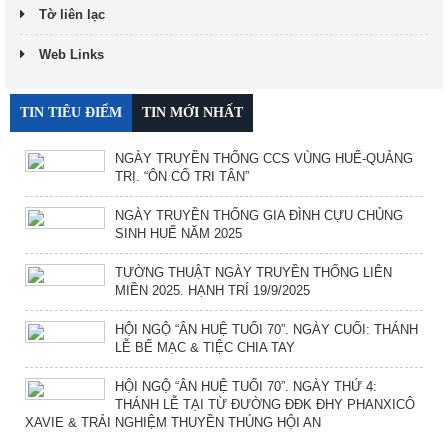
Tờ liên lạc
Web Links
TIN TIÊU ĐIỂM
TIN MỚI NHẤT
NGÀY TRUYỀN THỐNG CCS VÙNG HUẾ-QUẢNG
TRỊ. “ÔN CỐ TRI TÂN”
NGÀY TRUYỀN THỐNG GIA ĐÌNH CỰU CHỦNG
SINH HUẾ NĂM 2025
TƯỜNG THUẬT NGÀY TRUYỀN THỐNG LIÊN
MIỀN 2025. HẠNH TRÍ 19/9/2025
HỘI NGỘ “ÂN HUỆ TUỔI 70”. NGÀY CUỐI: THÁNH
LỄ BẾ MẠC & TIỆC CHIA TAY
HỘI NGỘ “ÂN HUỆ TUỔI 70”. NGÀY THỨ 4:
THÁNH LỄ TẠI TỪ ĐƯỜNG ĐĐK ĐHY PHANXICÔ
XAVIE & TRẢI NGHIỆM THUYỀN THÚNG HỘI AN