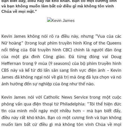
bạn biết đấy, điều này rất khó khăn. Bạn có một cương lĩnh
và bạn không muốn làm bất cứ điều gì mà không tôn vinh
Chúa về mọi mặt.”
Kevin James không nói rõ ra điều này, nhưng “Vua của các
Nữ hoàng” (trong loạt phim truyền hình King of the Queens
nổi tiếng của Đài truyền hình CBC) chính là người đàn ông
của một gia đình Công giáo. Đã từng đóng vai Doug
Heffernan trong 9 mùa (9 seasons) của bộ phim truyền hình
CBS này và kể từ đó lấn sân sang lĩnh vực điện ảnh – Kevin
James đã không ngại nói về giá trị mà ông đã lựa chọn và nó
ảnh hưởng đến sự nghiệp của ông như thế nào.
Kevin James nói với Catholic News Service trong một cuộc
phỏng vấn qua điện thoại từ Philadelphia: “Tôi thể hiện đức
tin của mình mỗi ngày một nhiều hơn – mà bạn biết đấy,
điều này rất khó khăn. Bạn có một cương lĩnh và bạn không
muốn làm bất cứ điều gì mà không tôn vinh Chúa về mọi