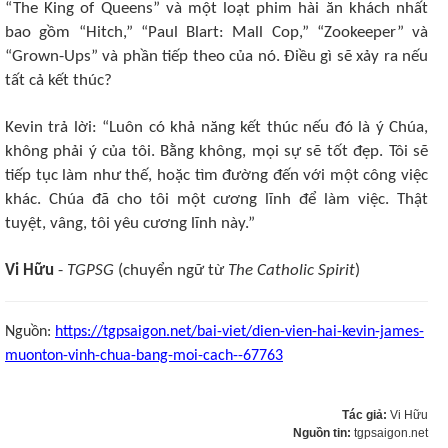
“The King of Queens” và một loạt phim hài ăn khách nhất
bao gồm “Hitch,” “Paul Blart: Mall Cop,” “Zookeeper” và
“Grown-Ups” và phần tiếp theo của nó. Điều gì sẽ xảy ra nếu
tất cả kết thúc?
Kevin trả lời: “Luôn có khả năng kết thúc nếu đó là ý Chúa,
không phải ý của tôi. Bằng không, mọi sự sẽ tốt đẹp. Tôi sẽ
tiếp tục làm như thế, hoặc tìm đường đến với một công việc
khác. Chúa đã cho tôi một cương lĩnh để làm việc. Thật
tuyệt, vâng, tôi yêu cương lĩnh này.”
Vi Hữu
-
TGPSG
(chuyển ngữ từ
The Catholic Spirit
)
Nguồn:
https://tgpsaigon.net/bai-viet/dien-vien-hai-kevin-james-
muonton-vinh-chua-bang-moi-cach--67763
Tác giả:
Vi Hữu
Nguồn tin:
tgpsaigon.net