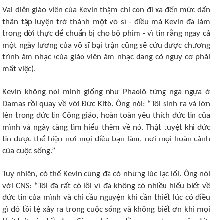
Vai diễn giáo viên của Kevin thậm chí còn đi xa đến mức dấn
thân tập luyện trở thành một võ sĩ - điều mà Kevin đã làm
trong đời thực để chuẩn bị cho bộ phim - vì tin rằng ngay cả
một ngày lương của võ sĩ bại trận cũng sẽ cứu được chương
trình âm nhạc (của giáo viên âm nhạc đang có nguy cơ phải
mất việc).
Kevin không nói mình giống như Phaolô từng ngã ngựa ở
Damas rồi quay về với Đức Kitô. Ông nói: “Tôi sinh ra và lớn
lên trong đức tin Công giáo, hoàn toàn yêu thích đức tin của
mình và ngày càng tìm hiểu thêm về nó. Thật tuyệt khi đức
tin được thể hiện nơi mọi điều bạn làm, nơi mọi hoàn cảnh
của cuộc sống.”
Tuy nhiên, có thể Kevin cũng đã có những lúc lạc lối. Ông nói
với CNS: “Tôi đã rất có lỗi vì đã không có nhiều hiểu biết về
đức tin của mình và chỉ cầu nguyện khi cần thiết lúc có điều
gì đó tồi tệ xảy ra trong cuộc sống và không biết ơn khi mọi