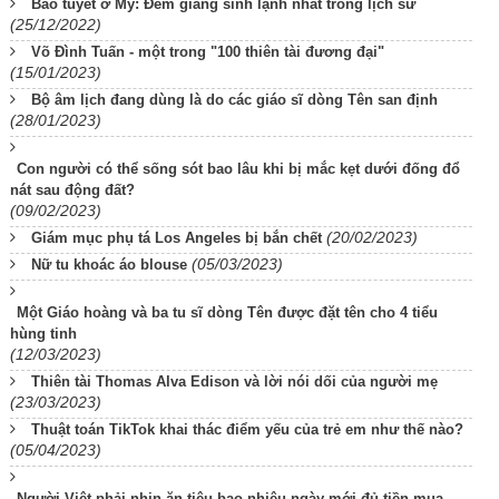
Bão tuyết ở Mỹ: Đêm giáng sinh lạnh nhất trong lịch sử
(25/12/2022)
Võ Đình Tuấn - một trong "100 thiên tài đương đại"
(15/01/2023)
Bộ âm lịch đang dùng là do các giáo sĩ dòng Tên san định
(28/01/2023)
Con người có thể sống sót bao lâu khi bị mắc kẹt dưới đống đổ
nát sau động đất?
(09/02/2023)
(20/02/2023)
Giám mục phụ tá Los Angeles bị bắn chết
(05/03/2023)
Nữ tu khoác áo blouse
Một Giáo hoàng và ba tu sĩ dòng Tên được đặt tên cho 4 tiểu
hùng tinh
(12/03/2023)
Thiên tài Thomas Alva Edison và lời nói dối của người mẹ
(23/03/2023)
Thuật toán TikTok khai thác điểm yếu của trẻ em như thế nào?
(05/04/2023)
Người Việt phải nhịn ăn tiêu bao nhiêu ngày mới đủ tiền mua