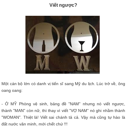
Viết ngược?
Một cán bộ lớn có danh vị tiến sĩ sang Mỹ du lịch. Lúc trở về, ông
oang oang:
- Ở MỸ Phòng vệ sinh, bảng đề "NAM" nhưng nó viết ngược,
thành "MAN" còn nữ, thì thay vì viết "VỢ NAM" nó ghi nhầm thành
"WOMAN". Thiệt là! Viết sai chánh tả cả. Vậy mà cũng tự hào là
đất nước văn minh, mới chết chứ !!!