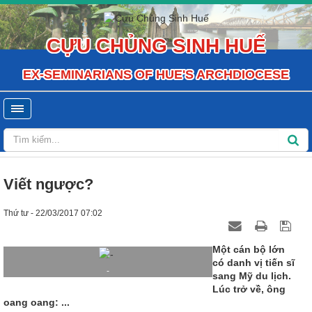
CỰU CHỦNG SINH HUẾ
EX-SEMINARIANS OF HUE'S ARCHDIOCESE
Viết ngược?
Thứ tư - 22/03/2017 07:02
Một cán bộ lớn
có danh vị tiến sĩ
-
sang Mỹ du lịch.
Lúc trở về, ông
oang oang: ...