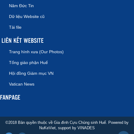
Năm Đức Tin
Dữ liệu Website cũ
Tải file
LIÊN KẾT WEBSITE
Trang hình xưa (Our Photos)
Tổng giáo phận Huế
Hội đồng Giám mục VN
Vatican News
FANPAGE
©2018 Bản quyền thuộc về Gia đình Cựu Chủng sinh Huế. Powered by
NuKeViet
, support by
VINADES