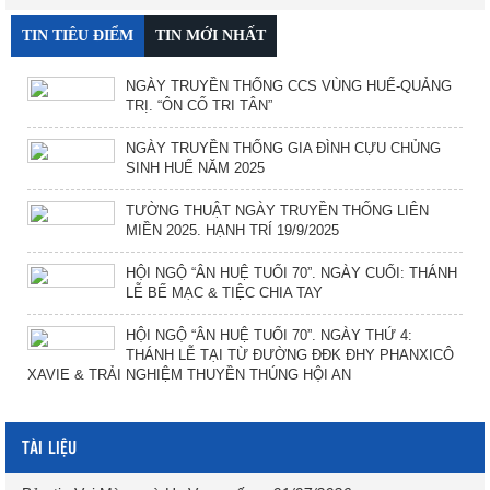
TIN TIÊU ĐIỂM
TIN MỚI NHẤT
NGÀY TRUYỀN THỐNG CCS VÙNG HUẾ-QUẢNG
TRỊ. “ÔN CỐ TRI TÂN”
NGÀY TRUYỀN THỐNG GIA ĐÌNH CỰU CHỦNG
SINH HUẾ NĂM 2025
TƯỜNG THUẬT NGÀY TRUYỀN THỐNG LIÊN
MIỀN 2025. HẠNH TRÍ 19/9/2025
HỘI NGỘ “ÂN HUỆ TUỔI 70”. NGÀY CUỐI: THÁNH
LỄ BẾ MẠC & TIỆC CHIA TAY
HỘI NGỘ “ÂN HUỆ TUỔI 70”. NGÀY THỨ 4:
THÁNH LỄ TẠI TỪ ĐƯỜNG ĐĐK ĐHY PHANXICÔ
XAVIE & TRẢI NGHIỆM THUYỀN THÚNG HỘI AN
TÀI LIỆU