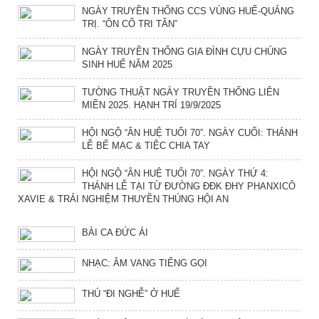
NGÀY TRUYỀN THỐNG CCS VÙNG HUẾ-QUẢNG
TRỊ. “ÔN CỐ TRI TÂN”
NGÀY TRUYỀN THỐNG GIA ĐÌNH CỰU CHỦNG
SINH HUẾ NĂM 2025
TƯỜNG THUẬT NGÀY TRUYỀN THỐNG LIÊN
MIỀN 2025. HẠNH TRÍ 19/9/2025
HỘI NGỘ “ÂN HUỆ TUỔI 70”. NGÀY CUỐI: THÁNH
LỄ BẾ MẠC & TIỆC CHIA TAY
HỘI NGỘ “ÂN HUỆ TUỔI 70”. NGÀY THỨ 4:
THÁNH LỄ TẠI TỪ ĐƯỜNG ĐĐK ĐHY PHANXICÔ
XAVIE & TRẢI NGHIỆM THUYỀN THÚNG HỘI AN
BÀI CA ĐỨC ÁI
NHẠC: ÂM VANG TIẾNG GỌI
THÚ “ĐI NGHỄ” Ở HUẾ