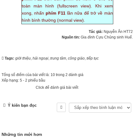
toàn màn hình (fullscreen view). Khi xem
xong, nhấn
phím F11
lần nữa để trở về màn
hình bình thường (normal view).
Tác giả:
Nguyễn Ấn HT72
Nguồn tin:
Gia đình Cựu Chủng sinh Huế.
Tags:
giới thiệu
,
hải ngoại
,
trung tâm
,
công giáo
,
tiếp tục
Tổng số điểm của bài viết là: 10 trong 2 đánh giá
Xếp hạng:
5
-
2
phiếu bầu
Click để đánh giá bài viết
Ý kiến bạn đọc
Những tin mới hơn