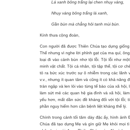
Lá xanh bông trắng lại chen nhụy vàng,
Nhụy vàng bông trắng lá xanh,
Gần bùn mà chẳng hôi tanh mùi bùn
.
Kính thưa cộng đoàn,
Con người đã được Thiên Chúa tạo dựng giống 
Thế nhưng vì nghe lời phỉnh gạt của ma quỉ, ôn
loại đi vào cảnh bùn nhơ tội lỗi. Tội lỗi như m
minh vật chất. Tội cá nhân, tội tập thể, tội cơ 
tỏ ra bức xúc trước sự ô nhiễm trong các lãnh 
v.v., nhưng ít quan tâm và cũng ít có khả năng đ
tràn ngập và len lỏi vào từng tế bào của xã hội, 
làm sứt mẻ các quan hệ gia đình và xã hội, là
yếu hơn, mất dần sức đề kháng đối với tội lỗi; 
phần nguy hiểm hơn căn bệnh liệt kháng thể lý.
Chính trong cảnh tối tăm dày đặc ấy, hình ảnh
Chúa đã tạo dựng Mẹ và gìn giữ Mẹ khỏi mọi tì 