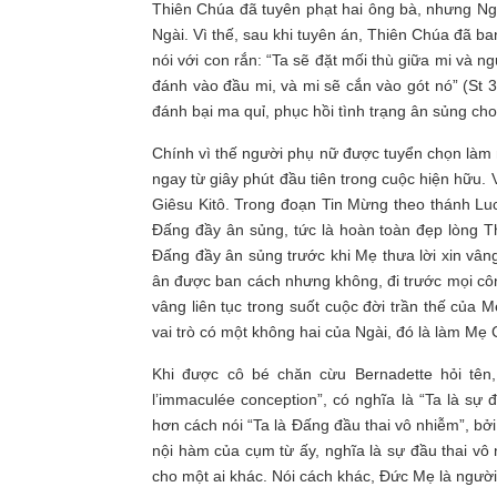
Thiên Chúa đã tuyên phạt hai ông bà, nhưng Ng
Ngài. Vì thế, sau khi tuyên án, Thiên Chúa đã ba
nói với con rắn: “Ta sẽ đặt mối thù giữa mi và 
đánh vào đầu mi, và mi sẽ cắn vào gót nó” (St 
đánh bại ma quỉ, phục hồi tình trạng ân sủng ch
Chính vì thế người phụ nữ được tuyển chọn làm
ngay từ giây phút đầu tiên trong cuộc hiện hữu.
Giêsu Kitô. Trong đoạn Tin Mừng theo thánh Lu
Đấng đầy ân sủng, tức là hoàn toàn đẹp lòng Th
Đấng đầy ân sủng trước khi Mẹ thưa lời xin vân
ân được ban cách nhưng không, đi trước mọi công
vâng liên tục trong suốt cuộc đời trần thế của
vai trò có một không hai của Ngài, đó là làm M
Khi được cô bé chăn cừu Bernadette hỏi tên,
l’immaculée conception”, có nghĩa là “Ta là sự
hơn cách nói “Ta là Đấng đầu thai vô nhiễm”, bở
nội hàm của cụm từ ấy, nghĩa là sự đầu thai v
cho một ai khác. Nói cách khác, Đức Mẹ là người