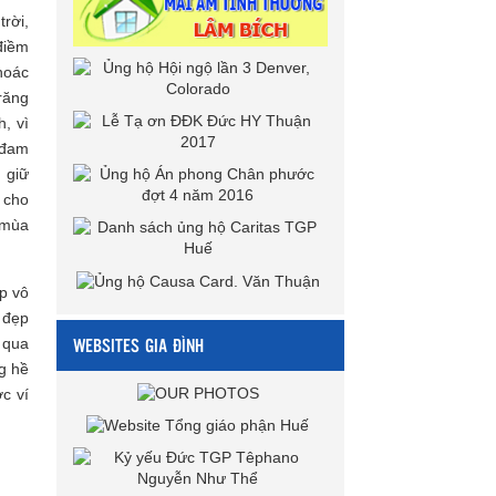
rời,
điềm
hoác
trăng
, vì
Ađam
 giữ
i cho
 mùa
p vô
 đẹp
WEBSITES GIA ĐÌNH
 qua
g hề
ợc ví