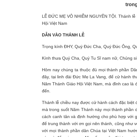
tron
LỄ ĐỨC MẸ VÔ NHIỄM NGUYÊN TỘI. Thánh lễ kha
Hội Việt Nam
DẪN VÀO THÁNH LỄ
Trọng kính ĐHY, Quý Đức Cha, Quý Đức Ông, Qu
Kính thưa Quý Cha, Quý Tu Sĩ nam nữ, Chủng si
Hôm nay chúng ta thuộc đủ mọi thành phần Dân
đây, tại linh đài Đức Mẹ La Vang, để cử hành 
Năm Thánh Giáo Hội Việt Nam, mà đỉnh cao là 
đến.
Thánh lễ chiều nay được cử hành cách đặc biệt
mà trong suốt Năm Thánh này mọi thành phần dâ
cách canh tân và định hướng cho phù hợp với g
để trung thành với ơn gọi nên thánh, cũng như v
với mọi thành phần dân Chúa tại Việt Nam hướ