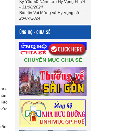
Kỷ Yếu 50 Năm Lớp Hy Vọng HT74
-
31/08/2024
Bản tin Vui Mừng và Hy Vọng số...
-
20/07/2024
ỦNG HỘ - CHIA SẺ
CHUYÊN MỤC CHIA SẺ
aria
 năm
Kitô
 vừa
rắn,