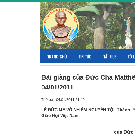
TRANG CHỦ
TIN TỨC
TẢI FILE
TỜ 
Bài giảng của Đức Cha Matthê
04/01/2011.
Thứ ba - 04/01/2011 21:40
LỄ ĐỨC MẸ VÔ NHIỄM NGUYÊN TỘI. Thánh lễ k
Giáo Hội Việt Nam.
của Đức 