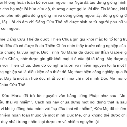
ài không hoàn toàn bỏ rơi con người mà Ngài đã tạo dựng giống hình
n cho họ một lời hứa cứu độ, thường được gọi là lời tiền Tin Mừng, khi
người phụ nữ, giữa dòng giống mi và dòng giống người ấy; dòng giống đ
3,15). Lời đó ám chỉ Đấng Cứu Thế sẽ được sinh ra từ người phụ nữ v
o con người.
 mẹ Đấng Cứu Thế đã được Thiên Chúa gìn giữ khỏi mắc tội tổ tông tr
 Và điều đó có được là do Thiên Chúa nhìn thấy trước công nghiệp của
ca chúng ta vừa nghe, Đức Trinh Nữ Maria đã được sứ thần Gabriel gọ
iên Chúa, nhờ được gìn giữ khỏi mọi tì ố của tội tổ tông. Mẹ được gọ
g với Thiên Chúa, điều đó có nghĩa là ơn vô nhiễm nguyên tội là một 
 nghiệp và là điều kiện cần thiết để Mẹ thực hiện công nghiệp qua lời
 Mẹ. Đây là một ân huệ độc nhất vô nhị mà chỉ một mình Đức Mẹ mới có
ẹ Chúa Cứu Thế.
 Đức Maria đã trả lời nguyên văn bằng tiếng Pháp như sau: “Je 
 đầu thai vô nhiễm”. Cách nói này chứa đựng một nội dung thật là sâu
i vì khi tự đồng hóa mình với “sự đầu thai vô nhiễm”, Đức Mẹ đã chiếm
ô nhiễm hoàn toàn thuộc về một mình Đức Mẹ, chứ không thể được chi
 duy nhất trong nhân loại được ơn vô nhiễm nguyên tội.