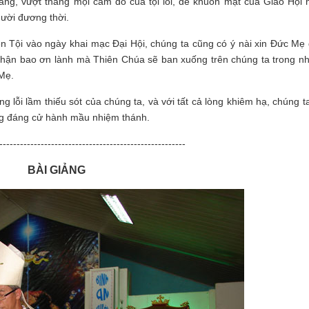
ắng, vượt thắng mọi cám dỗ của tội lỗi, để khuôn mặt của Giáo Hội 
gười đương thời.
Tội vào ngày khai mạc Đại Hội, chúng ta cũng có ý nài xin Đức Mẹ 
nhận bao ơn lành mà Thiên Chúa sẽ ban xuống trên chúng ta trong n
 Mẹ.
 lỗi lầm thiếu sót của chúng ta, và với tất cả lòng khiêm hạ, chúng t
ứng đáng cử hành mầu nhiệm thánh.
------------------------------------------------------
BÀI GIẢNG