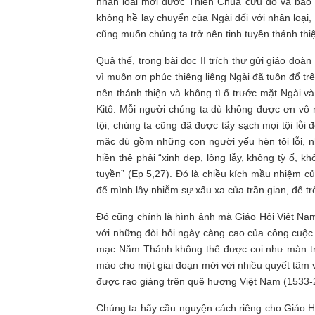
nhân loại mới được Thiên Chúa cứu độ và bao
không hề lay chuyển của Ngài đối với nhân loại
cũng muốn chúng ta trở nên tinh tuyền thánh thi
Quả thế, trong bài đọc II trích thư gửi giáo đo
vì muôn ơn phúc thiêng liêng Ngài đã tuôn đổ trê
nên thánh thiện và không tì ố trước mặt Ngài v
Kitô. Mỗi người chúng ta dù không được ơn vô 
tội, chúng ta cũng đã được tẩy sạch mọi tội lỗi
mặc dù gồm những con người yếu hèn tội lỗi, nh
hiền thê phải “xinh đẹp, lộng lẫy, không tỳ ố, 
tuyền” (Ep 5,27). Đó là chiều kích mầu nhiệm c
để mình lây nhiễm sự xấu xa của trần gian, để tr
Đó cũng chính là hình ảnh mà Giáo Hội Việt Nam
với những đòi hỏi ngày càng cao của công cuộc
mạc Năm Thánh không thể được coi như màn trìn
mào cho một giai đoạn mới với nhiều quyết tâm
được rao giảng trên quê hương Việt Nam (1533-
Chúng ta hãy cầu nguyện cách riêng cho Giáo Hộ