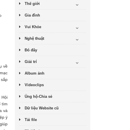
Thế giới
o
Gia đình
Vui Khỏe
Nghệ thuật
Đó đây
Giải trí
ụ về
 mạc
Album ảnh
 sắp
Videoclips
Ủng hộ-Chia sẻ
 Hội
 tìm
Dữ liệu Website cũ
a và
ệp ý
Tải file
giúp