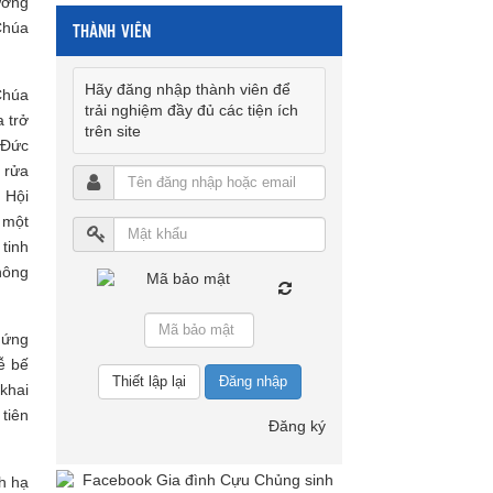
ương
THÀNH VIÊN
Chúa
Hãy đăng nhập thành viên để
Chúa
trải nghiệm đầy đủ các tiện ích
a trở
trên site
 Đức
 rửa
 Hội
 một
tinh
hông
 ứng
ễ bế
Đăng nhập
khai
tiên
Đăng ký
h hạ