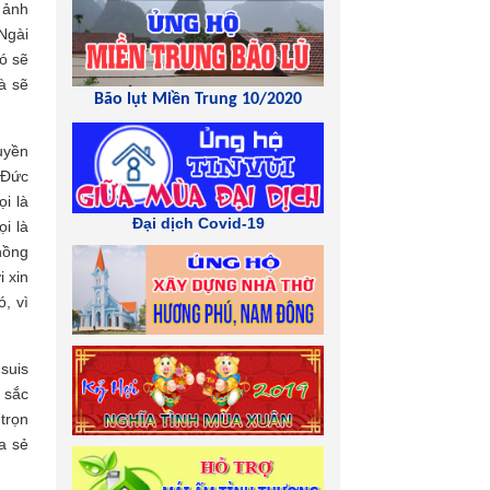
 ảnh
 Ngài
ó sẽ
à sẽ
Bão lụt Miền Trung 10/2020
uyền
 Đức
i là
Đại dịch Covid-19
i là
hồng
 xin
, vì
suis
 sắc
 trọn
a sẻ