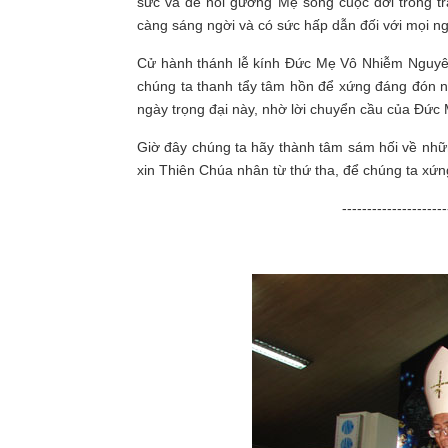
sức và để noi gương Mẹ sống cuộc đời trong tr
càng sáng ngời và có sức hấp dẫn đối với mọi n
Cử hành thánh lễ kính Đức Mẹ Vô Nhiễm Nguyên 
chúng ta thanh tẩy tâm hồn để xứng đáng đón 
ngày trọng đại này, nhờ lời chuyển cầu của Đức
Giờ đây chúng ta hãy thành tâm sám hối về những
xin Thiên Chúa nhân từ thứ tha, để chúng ta x
---------------------