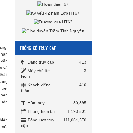
THỐNG KÊ TRUY CẬP
ang.
nhân
 văn
Đang truy cập
413
ảm và
Máy chủ tìm
3
hái,
kiếm
 càng
Khách viếng
410
 trẻ,
thăm
 nên
muôn
Hôm nay
80,895
Tháng hiện tại
1,193,501
Tổng lượt truy
111,064,570
hiên
cập
 một