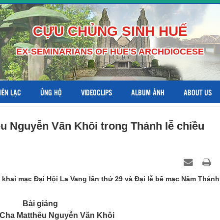
CỰU CHỦNG SINH HUẾ
EX-SEMINARIANS OF HUE'S ARCHDIOCESE
LIÊN LẠC
ỦNG HỘ
VIDEOCLIPS
ALBUM ẢNH
ABOUT US
u Nguyễn Văn Khôi trong Thánh lễ chiều
hai mạc Đại Hội La Vang lần thứ 29 và Đại lễ bế mạc Năm Thánh
Bài giảng
Cha Matthêu Nguyễn Văn Khôi