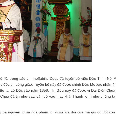
X, trong sắc chỉ Ineffabilis Deus đã tuyên bố việc Đức Trinh Nữ M
uộc đức tin công giáo. Tuyên bố này đã được chính Đức Mẹ xác nhận 4
tte tại Lộ Đức vào năm 1858. Tín điều này đã được vị Đại Diện Chúa 
 Chúa đã tin như vậy, căn cứ vào mạc khải Thánh Kinh như chúng ta
g bà nguyên tổ sa ngã phạm tội vì sự lừa dối của ma quỉ đội lốt con 