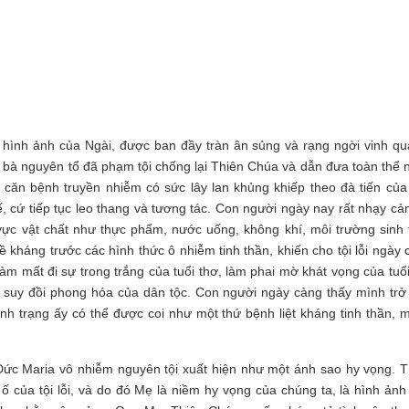
hình ảnh của Ngài, được ban đầy tràn ân sủng và rạng ngời vinh qu
g bà nguyên tổ đã phạm tội chống lại Thiên Chúa và dẫn đưa toàn thể 
ột căn bệnh truyền nhiễm có sức lây lan khủng khiếp theo đà tiến của
chế, cứ tiếp tục leo thang và tương tác. Con người ngày nay rất nhạy c
vực vật chất như thực phẩm, nước uống, không khí, môi trường sinh t
ề kháng trước các hình thức ô nhiễm tinh thần, khiến cho tội lỗi ngày
làm mất đi sự trong trắng của tuổi thơ, làm phai mờ khát vọng của tuổi
m suy đồi phong hóa của dân tộc. Con người ngày càng thấy mình trở
tình trạng ấy có thể được coi như một thứ bệnh liệt kháng tinh thần, 
 Đức Maria vô nhiễm nguyên tội xuất hiện như một ánh sao hy vọng. T
ố của tội lỗi, và do đó Mẹ là niềm hy vọng của chúng ta, là hình ảnh