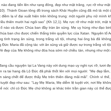
nào đang tiến lên như rạng đông, đẹp như mặt trăng, rực rỡ như mặt t
,10). Thánh Gioan tông đồ trong sách Khải Huyền cũng đã mô tả một 
điềm lạ vĩ đại xuất hiện trên không trung: một người phụ nữ mình k
riều thiên mười hai ngôi sao” (Kh 12,1). Mẹ rực rỡ như mặt trời, mặt 
ì ố nào và được Chúa ban đầy tràn ân sủng. Mẹ uy hùng như đạo binh
Chúa ban cho được chiến thắng trên quyền lực của Xatan. Nguyên tổ 
 tình trạng ân sủng, trong trắng vô tội, nhưng hai ông bà đã không
ng Đức Maria đã cộng tác với ân sủng và giữ được sự trong trắng vô tộ
. Vẻ đẹp của Mẹ không như đóa hoa sớm nở chiều tàn, nhưng như một
ang cầu nguyện tại La Vang này với dung mạo uy nghi rực rỡ, tươi đẹ
 ra tai hang đá Lộ Đức đã phải thốt lên với mọi người: “Mẹ đẹp lắm,
ẵn sàng chết để được thấy Mẹ trên thiên đàng mãi mãi”. Chính vì thế,
h tuyệt đẹp như sau: “Lạy Mẹ Maria, Mẹ diễm lệ tuyệt vời, nơi Mẹ khôn
thể nói: chỉ có Đức Mẹ chứ không ai khác trên trần gian này có thể đư