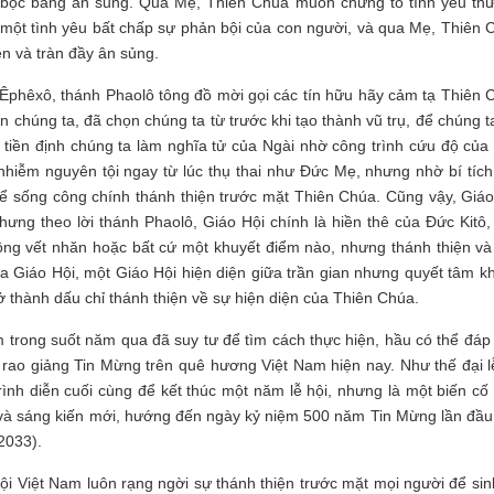
 bọc bằng ân sủng. Qua Mẹ, Thiên Chúa muốn chứng tỏ tình yêu th
, một tình yêu bất chấp sự phản bội của con người, và qua Mẹ, Thiên 
ện và tràn đầy ân sủng.
àn Êphêxô, thánh Phaolô tông đồ mời gọi các tín hữu hãy cảm tạ Thiên 
n chúng ta, đã chọn chúng ta từ trước khi tạo thành vũ trụ, để chúng t
à tiền định chúng ta làm nghĩa tử của Ngài nhờ công trình cứu độ của
nhiễm nguyên tội ngay từ lúc thụ thai như Đức Mẹ, nhưng nhờ bí tích
 để sống công chính thánh thiện trước mặt Thiên Chúa. Cũng vậy, Giáo
ưng theo lời thánh Phaolô, Giáo Hội chính là hiền thê của Đức Kitô,
không vết nhăn hoặc bất cứ một khuyết điểm nào, nhưng thánh thiện và 
ủa Giáo Hội, một Giáo Hội hiện diện giữa trần gian nhưng quyết tâm k
ở thành dấu chỉ thánh thiện về sự hiện diện của Thiên Chúa.
 trong suốt năm qua đã suy tư để tìm cách thực hiện, hầu có thể đáp
 rao giảng Tin Mừng trên quê hương Việt Nam hiện nay. Như thế đại l
h diễn cuối cùng để kết thúc một năm lễ hội, nhưng là một biến cố 
 và sáng kiến mới, hướng đến ngày kỷ niệm 500 năm Tin Mừng lần đầu 
2033).
i Việt Nam luôn rạng ngời sự thánh thiện trước mặt mọi người để sin