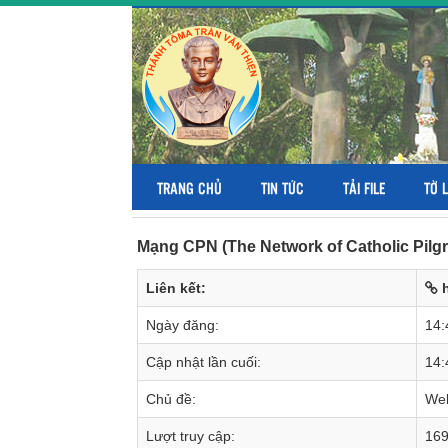
TRANG CHỦ
TIN TỨC
TẢI FILE
TỜ 
Mạng CPN (The Network of Catholic Pilg
Liên kết:
Ngày đăng:
14:
Cập nhật lần cuối:
14:
Chủ đề:
Web
Lượt truy cập:
16