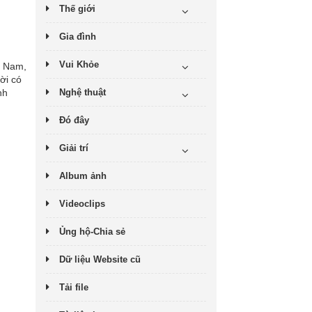
Thế giới
Gia đình
Vui Khỏe
t Nam,
ời có
nh
Nghệ thuật
Đó đây
Giải trí
Album ảnh
Videoclips
Ủng hộ-Chia sẻ
Dữ liệu Website cũ
Tải file