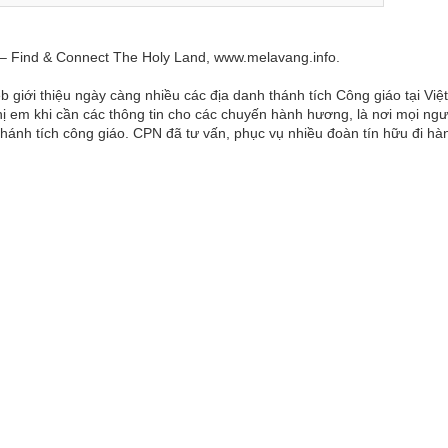
 – Find & Connect The Holy Land,
www.melavang.info
.
 giới thiệu ngày càng nhiều các địa danh thánh tích Công giáo tại Việ
chị em khi cần các thông tin cho các chuyến hành hương, là nơi mọi ngư
Thánh tích công giáo. CPN đã tư vấn, phục vụ nhiều đoàn tín hữu đi hà