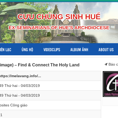
CỰU CHỦNG SINH HUẾ
EX-SEMINARIANS OF HUE'S ARCHDIOCESE
LIÊN LẠC
ỦNG HỘ
VIDEOCLIPS
ALBUM ẢNH
ABOUT US
Báo c
rimage) – Find & Connect The Holy Land
https://melavang.info/...
49 Thứ hai - 04/03/2019
49 Thứ hai - 04/03/2019
sites Công giáo
91