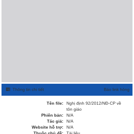
Thông tin chi tiết
Báo link hỏng
Tên file:
Nghị định 92/2012/NĐ-CP về
tôn giáo
Phiên bản:
N/A
Tác giả:
N/A
Website hỗ trợ:
N/A
Thuộc chủ đề:
Tài liệu