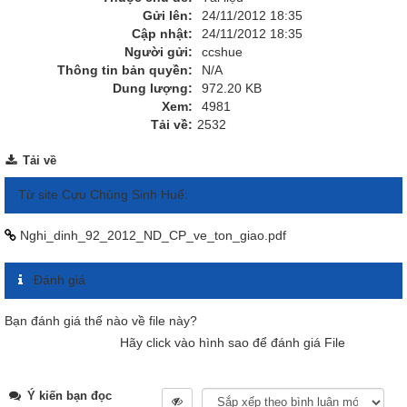
Gửi lên:
24/11/2012 18:35
Cập nhật:
24/11/2012 18:35
Người gửi:
ccshue
Thông tin bản quyền:
N/A
Dung lượng:
972.20 KB
Xem:
4981
Tải về:
2532
Tải về
Từ site Cựu Chủng Sinh Huế:
Nghi_dinh_92_2012_ND_CP_ve_ton_giao.pdf
Đánh giá
Bạn đánh giá thế nào về file này?
Hãy click vào hình sao để đánh giá File
Ý kiến bạn đọc