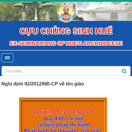
CỰU CHỦNG SINH HUẾ
EX-SEMINARIANS OF HUE'S ARCHDIOCESE
Nghị định 92/2012/NĐ-CP về tôn giáo