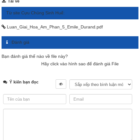
Tải về
Từ site Cựu Chủng Sinh Huế:
Luan_Giai_Hoa_Am_Phan_5_Emile_Durand.pdf
Đánh giá
Bạn đánh giá thế nào về file này?
Hãy click vào hình sao để đánh giá File
Ý kiến bạn đọc