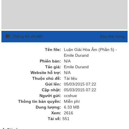
Thông tin chi tiết
Báo link hỏng
Tên file:
Luận Giải Hòa Âm (Phần 5) -
Emile Durand
Phiên bản:
N/A
Tác giả:
Emile Durand
Website hỗ trợ:
N/A
Thuộc chủ đề:
Tài liệu
Gửi lên:
05/03/2015 07:22
Cập nhật:
05/03/2015 07:22
Người gửi:
ccshue
Thông tin bản quyền:
Miễn phí
Dung lượng:
6.33 MB
Xem:
2616
Tải về:
551