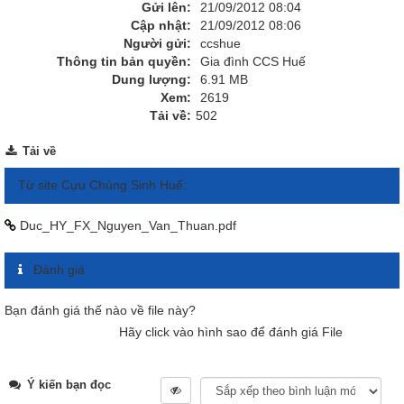
Gửi lên:
21/09/2012 08:04
Cập nhật:
21/09/2012 08:06
Người gửi:
ccshue
Thông tin bản quyền:
Gia đình CCS Huế
Dung lượng:
6.91 MB
Xem:
2619
Tải về:
502
Tải về
Từ site Cựu Chủng Sinh Huế:
Duc_HY_FX_Nguyen_Van_Thuan.pdf
Đánh giá
Bạn đánh giá thế nào về file này?
Hãy click vào hình sao để đánh giá File
Ý kiến bạn đọc