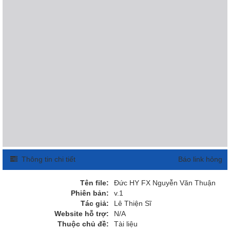
Thông tin chi tiết
Báo link hỏng
Tên file:
Đức HY FX Nguyễn Văn Thuận
Phiên bản:
v.1
Tác giả:
Lê Thiện Sĩ
Website hỗ trợ:
N/A
Thuộc chủ đề:
Tài liệu