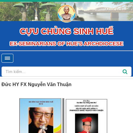
CỰU CHỦNG SINH HUẾ
EX-SEMINARIANS OF HUE'S ARCHDIOCESE
Đức HY FX Nguyễn Văn Thuận