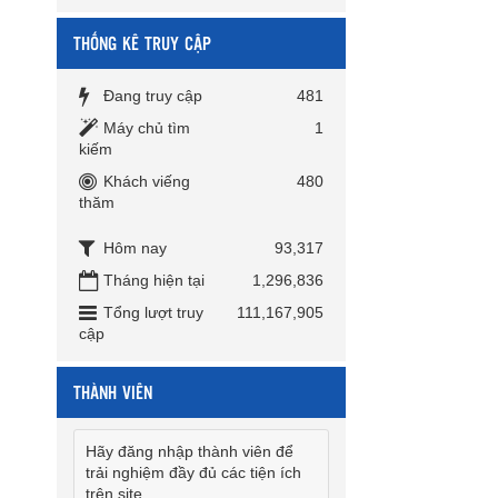
THỐNG KÊ TRUY CẬP
Đang truy cập
481
Máy chủ tìm
1
kiếm
Khách viếng
480
thăm
Hôm nay
93,317
Tháng hiện tại
1,296,836
Tổng lượt truy
111,167,905
cập
THÀNH VIÊN
Hãy đăng nhập thành viên để
trải nghiệm đầy đủ các tiện ích
trên site