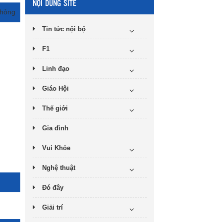
NỘI DUNG SITE
 hỏng
Tin tức nội bộ
F1
Linh đạo
Giáo Hội
Thế giới
Gia đình
Vui Khỏe
Nghệ thuật
Đó đây
Giải trí