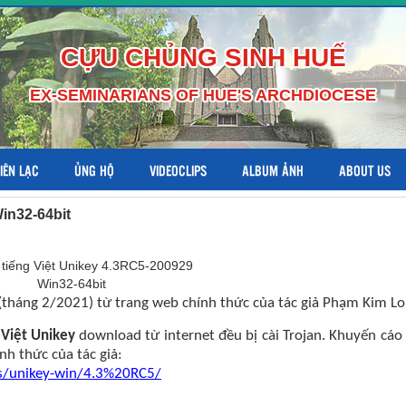
CỰU CHỦNG SINH HUẾ
EX-SEMINARIANS OF HUE'S ARCHDIOCESE
LIÊN LẠC
ỦNG HỘ
VIDEOCLIPS
ALBUM ẢNH
ABOUT US
in32-64bit
tháng 2/2021) từ trang web chính thức của tác giả Phạm Kim Lo
 Việt Unikey
download từ internet đều bị cài Trojan. Khuyến cáo
nh thức của tác giả:
les/unikey-win/4.3%20RC5/