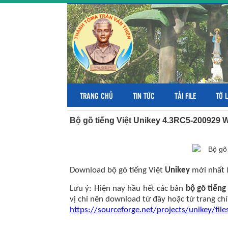
TRANG CHỦ
TIN TỨC
TẢI FILE
TỜ 
Bộ gõ tiếng Việt Unikey 4.3RC5-200929 W
Download bộ gõ tiếng Việt
Unikey
mới nhất (
Lưu ý: Hiện nay hầu hết các bản
bộ gõ tiếng
vị chỉ nên download từ đây hoặc từ trang chí
https://sourceforge.net/projects/unikey/fi