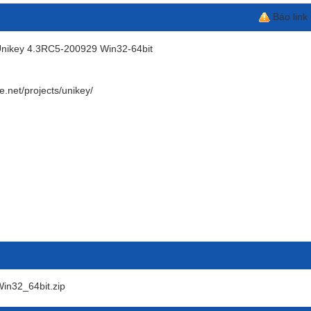
Báo link
 Unikey 4.3RC5-200929 Win32-64bit
e.net/projects/unikey/
n32_64bit.zip