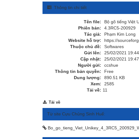
Thông tin chi tiết
Tên file:
Bộ gõ tiếng Việt
Phiên bản:
4.3RC5-200929
Tác giả:
Phạm Kim Long
Website hỗ trợ:
https://sourceforg
Thuộc chủ đề:
Softwares
Gửi lên:
25/02/2021 19:44
Cập nhật:
25/02/2021 19:47
Người gửi:
ccshue
Thông tin bản quyền:
Free
Dung lượng:
890.51 KB
Xem:
2585
Tải về:
11
Tải về
Từ site Cựu Chủng Sinh Huế:
Bo_go_tieng_Viet_Unikey_4_3RC5_200929_Wi