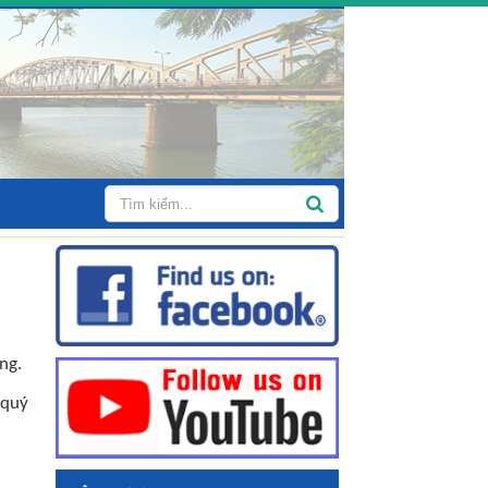
ng.
 quý