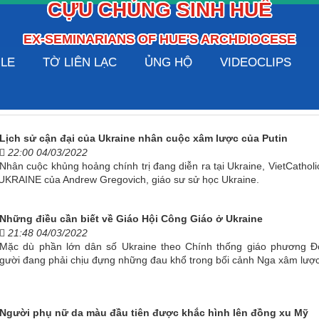
CỰU CHỦNG SINH HUẾ
EX-SEMINARIANS OF HUE'S ARCHDIOCESE
ILE
TỜ LIÊN LẠC
ỦNG HỘ
VIDEOCLIPS
Lịch sử cận đại của Ukraine nhân cuộc xâm lược của Putin
22:00 04/03/2022
Nhân cuộc khủng hoảng chính trị đang diễn ra tại Ukraine, VietCatholi
UKRAINE của Andrew Gregovich, giáo sư sử học Ukraine.
Những điều cần biết về Giáo Hội Công Giáo ở Ukraine
21:48 04/03/2022
Mặc dù phần lớn dân số Ukraine theo Chính thống giáo phương Đ
gười đang phải chịu đựng những đau khổ trong bối cảnh Nga xâm lược
Người phụ nữ da màu đầu tiên được khắc hình lên đồng xu Mỹ